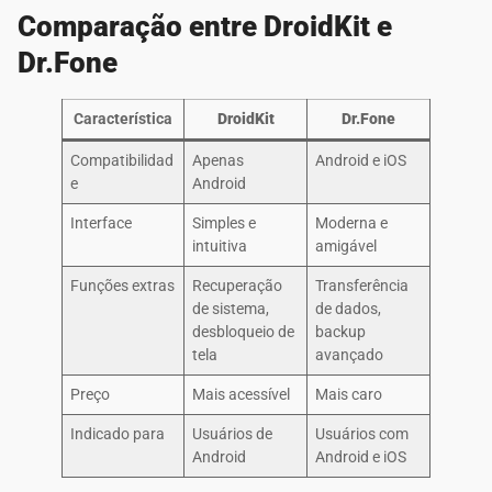
Comparação entre DroidKit e
Dr.Fone
Característica
DroidKit
Dr.Fone
Compatibilidad
Apenas
Android e iOS
e
Android
Interface
Simples e
Moderna e
intuitiva
amigável
Funções extras
Recuperação
Transferência
de sistema,
de dados,
desbloqueio de
backup
tela
avançado
Preço
Mais acessível
Mais caro
Indicado para
Usuários de
Usuários com
Android
Android e iOS